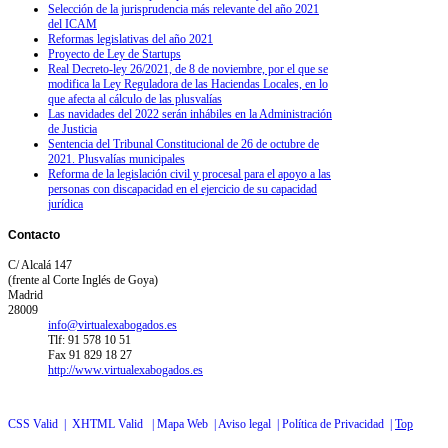
Selección de la jurisprudencia más relevante del año 2021
del ICAM
Reformas legislativas del año 2021
Proyecto de Ley de Startups
Real Decreto-ley 26/2021, de 8 de noviembre, por el que se
modifica la Ley Reguladora de las Haciendas Locales, en lo
que afecta al cálculo de las plusvalías
Las navidades del 2022 serán inhábiles en la Administración
de Justicia
Sentencia del Tribunal Constitucional de 26 de octubre de
2021. Plusvalías municipales
Reforma de la legislación civil y procesal para el apoyo a las
personas con discapacidad en el ejercicio de su capacidad
jurídica
Contacto
C/ Alcalá 147
(frente al Corte Inglés de Goya)
Madrid
28009
info@virtualexabogados.es
Tlf: 91 578 10 51
Fax 91 829 18 27
http://www.virtualexabogados.es
CSS Valid |
XHTML Valid |
Mapa Web |
Aviso legal |
Política de Privacidad |
Top