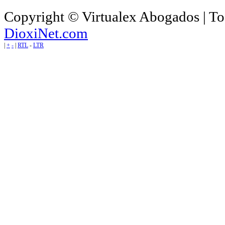
Copyright © Virtualex Abogados | To
DioxiNet.com
|
+
-
|
RTL
-
LTR