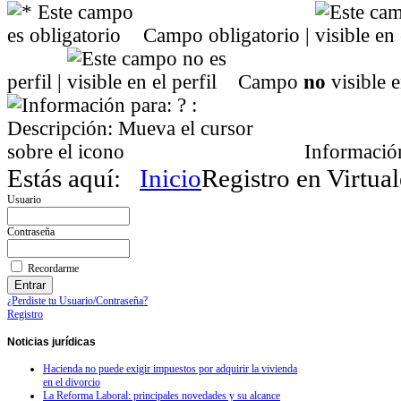
Campo obligatorio |
perfil |
Campo
no
visible en
Información:
Estás aquí:
Inicio
Registro en Virtua
Usuario
Contraseña
Recordarme
¿Perdiste tu Usuario/Contraseña?
Registro
Noticias
jurídicas
Hacienda no puede exigir impuestos por adquirir la vivienda
en el divorcio
La Reforma Laboral: principales novedades y su alcance