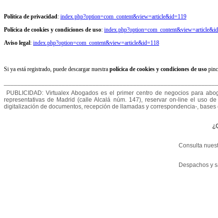
Política de privacidad
:
index.php?option=com_content&view=article&id=119
Polícica de cookies y condiciones de uso
:
index.php?option=com_content&view=article&i
Aviso legal
:
index.php?option=com_content&view=article&id=
118
Si ya está registrado, puede descargar nuestra
polícica de cookies y condiciones de uso
pinc
______________________________________________________________
PUBLICIDAD: Virtualex Abogados es el primer centro de negocios para aboga
representativas de Madrid (calle Alcalá núm. 147), reservar on-line el uso de 
digitalización de documentos, recepción de llamadas y correspondencia-, bases de 
¿
Consulta nuest
Despachos y s