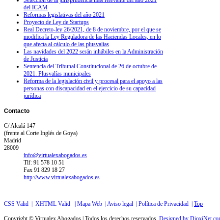
del ICAM
Reformas legislativas del año 2021
Proyecto de Ley de Startups
Real Decreto-ley 26/2021, de 8 de noviembre, por el que se
modifica la Ley Reguladora de las Haciendas Locales, en lo
que afecta al cálculo de las plusvalías
Las navidades del 2022 serán inhábiles en la Administración
de Justicia
Sentencia del Tribunal Constitucional de 26 de octubre de
2021. Plusvalías municipales
Reforma de la legislación civil y procesal para el apoyo a las
personas con discapacidad en el ejercicio de su capacidad
jurídica
Contacto
C/ Alcalá 147
(frente al Corte Inglés de Goya)
Madrid
28009
info@virtualexabogados.es
Tlf: 91 578 10 51
Fax 91 829 18 27
http://www.virtualexabogados.es
CSS Valid |
XHTML Valid |
Mapa Web |
Aviso legal |
Política de Privacidad |
Top
Copyright © Virtualex Abogados | Todos los derechos reservados.
Designed by DioxiNet.c