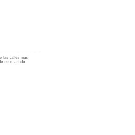
____________________
e las calles más
de secretariado -