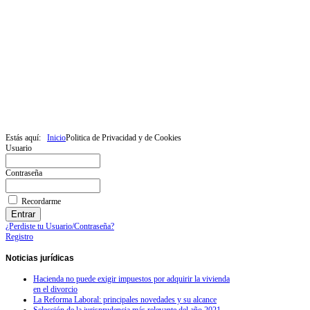
Estás aquí:
Inicio
Politica de Privacidad y de Cookies
Usuario
Contraseña
Recordarme
¿Perdiste tu Usuario/Contraseña?
Registro
Noticias
jurídicas
Hacienda no puede exigir impuestos por adquirir la vivienda
en el divorcio
La Reforma Laboral: principales novedades y su alcance
Selección de la jurisprudencia más relevante del año 2021