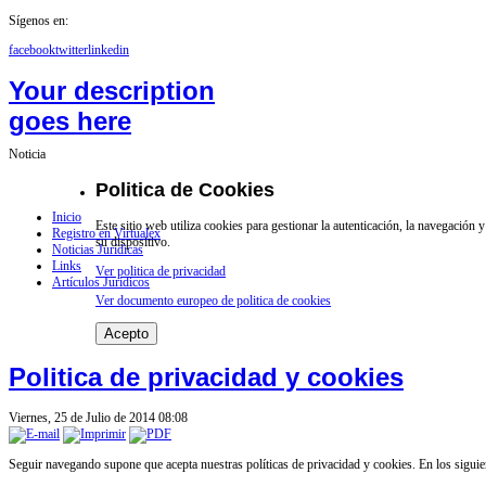
Sígenos en:
facebook
twitter
linkedin
Your description
goes here
Noticia
Politica de Cookies
Inicio
Este sitio web utiliza cookies para gestionar la autenticación, la navegación
Registro en Virtualex
su dispositivo.
Noticias Jurídicas
Links
Ver politica de privacidad
Artículos Jurídicos
Ver documento europeo de politica de cookies
Acepto
Politica de privacidad y cookies
Viernes, 25 de Julio de 2014 08:08
Seguir navegando supone que acepta nuestras políticas de privacidad y cookies.
En los siguie