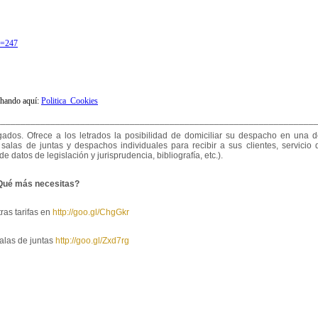
d=247
hando aquí:
Politica_Cookies
________________________________________________________________
dos. Ofrece a los letrados la posibilidad de domiciliar su despacho en una d
salas de juntas y despachos individuales para recibir a sus clientes, servicio 
datos de legislación y jurisprudencia, bibliografía, etc.).
Qué más necesitas?
ras tarifas en
http://goo.gl/ChgGkr
alas de juntas
http://goo.gl/Zxd7rg