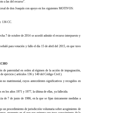
to a las del recurso".
rocesal de don Joaquín con apoyo en los siguientes MOTIVOS:
rt. 136 CC.
cha 7 de octubre de 2014 se acordó admitir el recurso interpuesto y
eñaló para votación y fallo el día 15 de abril del 2015, en que tuvo
ECHO
ón de paternidad en orden al régimen de la acción de impugnación,
 de ejercicio ( artículos 136 y 140 del Código Civil ).
ón no matrimonial, cuyos antecedentes significativos y recogidos en
n los años 1971 y 1977, la última de ellas, ya fallecida.
ia de 7 de junio de 1986, en la que se fijan únicamente medidas a
go un procedimiento de jurisdicción voluntaria sobre acogimiento de
 menor, momento en el que por primera vez tuvo conocimiento de la