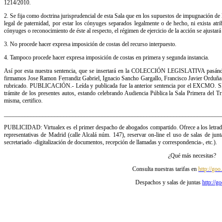
1214/2010.
2. Se fija como doctrina jurisprudencial de esta Sala que en los supuestos de impugnación de l
legal de paternidad, por estar los cónyuges separados legalmente o de hecho, ni exista atr
cónyuges o reconocimiento de éste al respecto, el régimen de ejercicio de la acción se ajustará
3. No procede hacer expresa imposición de costas del recurso interpuesto.
4. Tampoco procede hacer expresa imposición de costas en primera y segunda instancia.
Así por esta nuestra sentencia, que se insertará en la COLECCIÓN LEGISLATIVA pasándos
firmamos Jose Ramon Ferrandiz Gabriel, Ignacio Sancho Gargallo, Francisco Javier Orduña 
rubricado. PUBLICACIÓN.- Leída y publicada fue la anterior sentencia por el EXCMO. SR
trámite de los presentes autos, estando celebrando Audiencia Pública la Sala Primera del T
misma, certifico.
_________________________________________________________________________
PUBLICIDAD: Virtualex es el primer despacho de abogados compartido. Ofrece a los letrados
representativas de Madrid (calle Alcalá núm. 147), reservar on-line el uso de salas de junta
secretariado -digitalización de documentos, recepción de llamadas y correspondencia-, etc.).
¿Qué más necesitas?
Consulta nuestras tarifas en
http://g
Despachos y salas de juntas
http://g