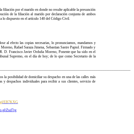
a filiación por el marido en donde no resulte aplicable la presunción
ibución de la filiación al marido por declaración conjunta de ambos
 a lo dispuesto en el artículo 140 del Código Civil.
e al efecto las copias necesarias, lo pronunciamos, mandamos y
Moreno, Rafael Saraza Jimena, Sebastian Sastre Papiol. Firmado y
. D. Francisco Javier Orduña Moreno, Ponente que ha sido en el
ribunal Supremo, en el día de hoy; de lo que como Secretario de la
_________________________________________________________________________
 la posibilidad de domiciliar su despacho en una de las calles más
s y despachos individuales para recibir a sus clientes, servicio de
oo.gl/EB7KXG
oo.gl/Zxd7rg