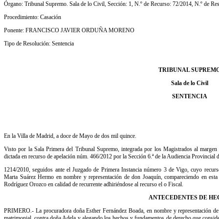
Órgano: Tribunal Supremo. Sala de lo Civil, Sección: 1, N.º de Recurso: 72/2014, N.º de Re
Procedimiento: Casación
Ponente: FRANCISCO JAVIER ORDUÑA MORENO
Tipo de Resolución: Sentencia
TRIBUNAL SUPREM
Sala de lo Civil
SENTENCIA
En la Villa de Madrid, a doce de Mayo de dos mil quince.
Visto por la Sala Primera del Tribunal Supremo, integrada por los Magistrados al margen i
dictada en recurso de apelación núm. 466/2012 por la Sección 6.ª de la Audiencia Provincial
1214/2010, seguidos ante el Juzgado de Primera Instancia número 3 de Vigo, cuyo recurso 
Marta Suárez Hermo en nombre y representación de don Joaquín, compareciendo en esta a
Rodríguez Orozco en calidad de recurrente adhiriéndose al recurso el o Fiscal.
ANTECEDENTES DE HE
PRIMERO.- La procuradora doña Esther Fernández Boada, en nombre y representación de d
matrimonial, contra doña Adela y alegando los hechos y fundamentos de derecho que consider