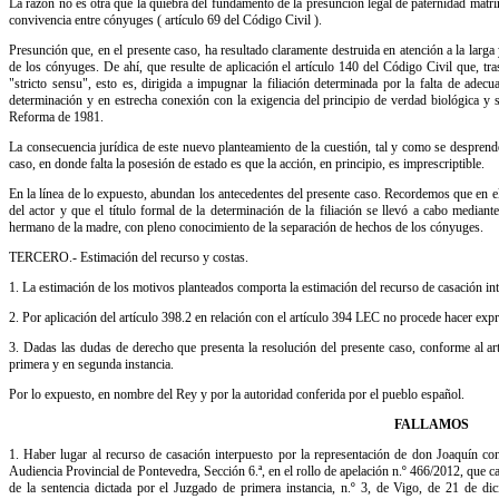
La razón no es otra que la quiebra del fundamento de la presunción legal de paternidad matrim
convivencia entre cónyuges ( artículo 69 del Código Civil ).
Presunción que, en el presente caso, ha resultado claramente destruida en atención a la larg
de los cónyuges. De ahí, que resulte de aplicación el artículo 140 del Código Civil que, t
"stricto sensu", esto es, dirigida a impugnar la filiación determinada por la falta de adec
determinación y en estrecha conexión con la exigencia del principio de verdad biológica y su 
Reforma de 1981.
La consecuencia jurídica de este nuevo planteamiento de la cuestión, tal y como se desprend
caso, en donde falta la posesión de estado es que la acción, en principio, es imprescriptible.
En la línea de lo expuesto, abundan los antecedentes del presente caso. Recordemos que en e
del actor y que el título formal de la determinación de la filiación se llevó a cabo mediante
hermano de la madre, con pleno conocimiento de la separación de hechos de los cónyuges.
TERCERO.- Estimación del recurso y costas.
1. La estimación de los motivos planteados comporta la estimación del recurso de casación in
2. Por aplicación del artículo 398.2 en relación con el artículo 394 LEC no procede hacer expr
3. Dadas las dudas de derecho que presenta la resolución del presente caso, conforme al a
primera y en segunda instancia.
Por lo expuesto, en nombre del Rey y por la autoridad conferida por el pueblo español.
FALLAMOS
1. Haber lugar al recurso de casación interpuesto por la representación de don Joaquín co
Audiencia Provincial de Pontevedra, Sección 6.ª, en el rollo de apelación n.º 466/2012, que
de la sentencia dictada por el Juzgado de primera instancia, n.º 3, de Vigo, de 21 de dic