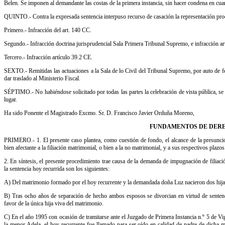
Belen. Se imponen al demandante las costas de la primera instancia, sin hacer condena en cuan
QUINTO.- Contra la expresada sentencia interpuso recurso de casación la representación p
Primero.- Infracción del art. 140 CC.
Segundo.- Infracción doctrina jurisprudencial Sala Primera Tribunal Supremo, e infracción a
Tercero.- Infracción artículo 39.2 CE.
SEXTO.- Remitidas las actuaciones a la Sala de lo Civil del Tribunal Supremo, por auto de fe
dar traslado al Ministerio Fiscal.
SÉPTIMO.- No habiéndose solicitado por todas las partes la celebración de vista pública, se s
lugar.
Ha sido Ponente el Magistrado Excmo. Sr. D. Francisco Javier Orduña Moreno,
FUNDAMENTOS DE DER
PRIMERO.- 1. El presente caso plantea, como cuestión de fondo, el alcance de la presunci
bien afectante a la filiación matrimonial, o bien a la no matrimonial, y a sus respectivos plazos
2. En síntesis, el presente procedimiento trae causa de la demanda de impugnación de filiaci
la sentencia hoy recurrida son los siguientes:
A) Del matrimonio formado por el hoy recurrente y la demandada doña Luz nacieron dos hijas e
B) Tras ocho años de separación de hecho ambos esposos se divorcian en virtud de sentenc
favor de la única hija viva del matrimonio.
C) En el año 1995 con ocasión de tramitarse ante el Juzgado de Primera Instancia n.º 5 de Vi
la menor Adela, el hoy recurrente fue llamado para ser oído en calidad de padre de dicha