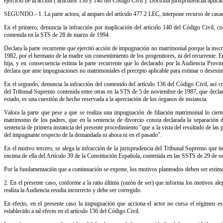
ejercicio de la acción ( artículos 136 y 140 del Código Civil ). Doctrina jurisprudencial aplicab
SEGUNDO.- 1. La parte actora, al amparo del artículo 477.2 LEC, interpone recurso de casaci
En el primero, denuncia la infracción por inaplicación del artículo 140 del Código Civil, c
contenida en la STS de 28 de marzo de 1994.
Declara la parte recurrente que ejercitó acción de impugnación no matrimonial porque la in
1982, por el hermano de la madre sin consentimiento de los progenitores, ni del recurrente. E
hija, y en consecuencia estima la parte recurrente que lo declarado por la Audiencia Provinc
declara que ante impugnaciones no matrimoniales el precepto aplicable para estimar o desestim
En el segundo, denuncia la infracción del contenido del artículo 136 del Código Civil, así c
del Tribunal Supremo contenida entre otras en la STS de 5 de noviembre de 1987, que declara 
estado, es una cuestión de hecho reservada a la apreciación de los órganos de instancia.
Valora la parte que pese a que se realiza una impugnación de filiación matrimonial lo cier
matrimonio de los padres, que en la sentencia de divorcio consta declarada la separación 
sentencia de primera instancia del presente procedimiento "que a la vista del resultado de las
del impugnante respecto de la demandada ni ahora ni en el pasado".
En el motivo tercero, se alega la infracción de la jurisprudencia del Tribunal Supremo que tien
encima de ella del Artículo 39 de la Constitución Española, contenida en las SSTS de 29 de o
Por la fundamentación que a continuación se expone, los motivos planteados deben ser estim
2. En el presente caso, conforme a la ratio última (razón de ser) que informa los motivos ale
realiza la Audiencia resulta incorrecto y debe ser corregido.
En efecto, en el presente caso la impugnación que acciona el actor no cursa el régimen est
establecido a tal efecto en el artículo 136 del Código Civil.