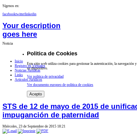
Sígenos en:
facebook
twitter
linkedin
Your description
goes here
Noticia
Politica de Cookies
Inicio
Este sitio web utiliza cookies para gestionar la autenticación, la navegación
Registro en Virtualex
su dispositivo.
Noticias Jurídicas
Links
Ver politica de privacidad
Artículos Jurídicos
Ver documento europeo de politica de cookies
Acepto
STS de 12 de mayo de 2015 de unifica
impuganción de paternidad
Miércoles, 23 de Septiembre de 2015 18:21