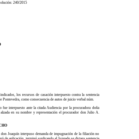
solución: 240/2015
O
ndicados, los recursos de casación interpuesto contra la sentencia
 de Pontevedra, como consecuencia de autos de juicio verbal núm.
fue interpuesto ante la citada Audiencia por la procuradora doña
lzada en su nombre y representación el procurador don Julio A.
CHO
on Joaquín interpuso demanda de impugnación de la filiación no
ó de aplicación, terminó suplicando al Juzgado se dictara sentencia