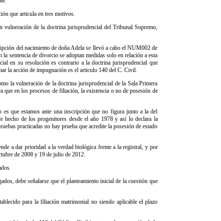
le.
ón que articula en tres motivos.
on vulneración de la doctrina jurisprudencial del Tribunal Supremo,
scripción del nacimiento de doña Adela se llevó a cabo el NUM002 de
n la sentencia de divorcio se adoptan medidas solo en relación a esta
ial en su resolución es contrario a la doctrina jurisprudencial que
ar la acción de impugnación es el articulo 140 del C. Civil.
omo la vulneración de la doctrina jurisprudencial de la Sala Primera
que en los procesos de filiación, la existencia o no de posesión de
to es que estamos ante una inscripción que no figura junto a la del
de hecho de los progenitores desde el año 1978 y así lo declara la
 pruebas practicadas no hay prueba que acredite la posesión de estado
de a dar prioridad a la verdad biológica frente a la registral, y por
ctubre de 2008 y 19 de julio de 2012.
ados.
gados, debe señalarse que el planteamiento inicial de la cuestión que
ablecido para la filiación matrimonial no siendo aplicable el plazo