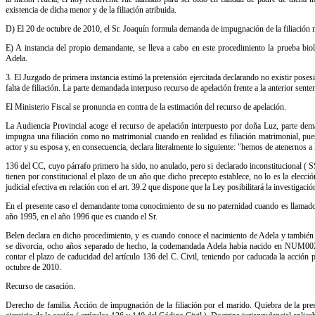
existencia de dicha menor y de la filiación atribuida.
D) El 20 de octubre de 2010, el Sr. Joaquín formula demanda de impugnación de la filiación no
E) A instancia del propio demandante, se lleva a cabo en este procedimiento la prueba bi
Adela.
3. El Juzgado de primera instancia estimó la pretensión ejercitada declarando no existir posesi
falta de filiación. La parte demandada interpuso recurso de apelación frente a la anterior senten
El Ministerio Fiscal se pronuncia en contra de la estimación del recurso de apelación.
La Audiencia Provincial acoge el recurso de apelación interpuesto por doña Luz, parte dema
impugna una filiación como no matrimonial cuando en realidad es filiación matrimonial, pues 
actor y su esposa y, en consecuencia, declara literalmente lo siguiente: "hemos de atenernos a 
136 del CC, cuyo párrafo primero ha sido, no anulado, pero si declarado inconstitucional (
tienen por constitucional el plazo de un año que dicho precepto establece, no lo es la elecció
judicial efectiva en relación con el art. 39.2 que dispone que la Ley posibilitará la investigació
En el presente caso el demandante toma conocimiento de su no paternidad cuando es llamado 
año 1995, en el año 1996 que es cuando el Sr.
Belen declara en dicho procedimiento, y es cuando conoce el nacimiento de Adela y también 
se divorcia, ocho años separado de hecho, la codemandada Adela había nacido en NUM00
contar el plazo de caducidad del artículo 136 del C. Civil, teniendo por caducada la acció
octubre de 2010.
Recurso de casación.
Derecho de familia. Acción de impugnación de la filiación por el marido. Quiebra de la pre