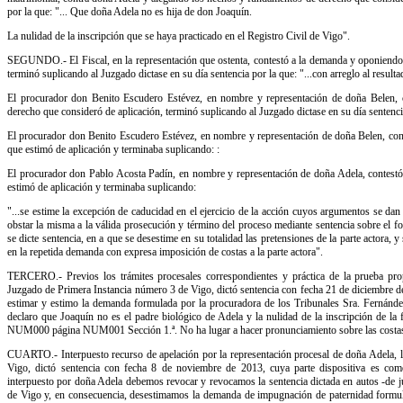
por la que: "... Que doña Adela no es hija de don Joaquín.
La nulidad de la inscripción que se haya practicado en el Registro Civil de Vigo".
SEGUNDO.- El Fiscal, en la representación que ostenta, contestó a la demanda y oponiendo
terminó suplicando al Juzgado dictase en su día sentencia por la que: "...con arreglo al result
El procurador don Benito Escudero Estévez, en nombre y representación de doña Belen,
derecho que consideró de aplicación, terminó suplicando al Juzgado dictase en su día sentenci
El procurador don Benito Escudero Estévez, en nombre y representación de doña Belen, con
que estimó de aplicación y terminaba suplicando: :
El procurador don Pablo Acosta Padín, en nombre y representación de doña Adela, contest
estimó de aplicación y terminaba suplicando:
"...se estime la excepción de caducidad en el ejercicio de la acción cuyos argumentos se da
obstar la misma a la válida prosecución y término del proceso mediante sentencia sobre el fo
se dicte sentencia, en a que se desestime en su totalidad las pretensiones de la parte actora
en la repetida demanda con expresa imposición de costas a la parte actora".
TERCERO.- Previos los trámites procesales correspondientes y práctica de la prueba propu
Juzgado de Primera Instancia número 3 de Vigo, dictó sentencia con fecha 21 de diciembre 
estimar y estimo la demanda formulada por la procuradora de los Tribunales Sra. Fernánd
declaro que Joaquín no es el padre biológico de Adela y la nulidad de la inscripción de la
NUM000 página NUM001 Sección 1.ª. No ha lugar a hacer pronunciamiento sobre las costa
CUARTO.- Interpuesto recurso de apelación por la representación procesal de doña Adela, l
Vigo, dictó sentencia con fecha 8 de noviembre de 2013, cuya parte dispositiva es co
interpuesto por doña Adela debemos revocar y revocamos la sentencia dictada en autos -de 
de Vigo y, en consecuencia, desestimamos la demanda de impugnación de paternidad formula