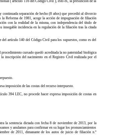
onial ( artículo 116 del Código Civil ), esto es, la presunción de la
a y continuada separación de hecho (8 años) que precedió al divorcio
ras la Reforma de 1981, acoge la acción de impugnación de filiación
uación con la realidad de la misma, con independencia del título de
innegable incidencia en la regulación de la filiación tras la citada
e del artículo 140 del Código Civil para los supuestos, como es del
l procedimiento cursado quedó acreditada la no paternidad biológica
 la inscripción del nacimiento en el Registro Civil realizada por el
terpuesto.
esa imposición de las costas del recurso interpuesto.
rtículo 394 LEC, no procede hacer expresa imposición de costas en
ntra la sentencia dictada con fecha 8 de noviembre de 2013, por la
 casamos y anulamos para confirmar en su lugar los pronunciamientos
iembre de 2011, dimanante de los autos de juicio de filiación n.º