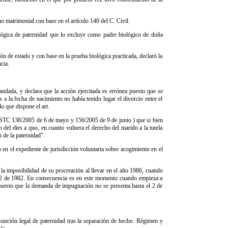
 matrimonial con base en el artículo 140 del C. Civil.
ológica de paternidad que lo excluye como padre biológico de doña
ón de estado y con base en la prueba biológica practicada, declaró la
cia.
ndada, y declara que la acción ejercitada es errónea puesto que se
a la fecha de nacimiento no había tenido lugar el divorcio entre el
lo que dispone el art.
 SSTC 138/2005 de 6 de mayo y 156/2005 de 9 de junio ) que si bien
n del dies a quo, en cuanto vulnera el derecho del marido a la tutela
n de la paternidad".
en el expediente de jurisdicción voluntaria sobre acogimiento en el
la imposibilidad de su procreación al llevar en el año 1986, cuando
2 de 1982. En consecuencia es en este momento cuando empieza a
n puesto que la demanda de impugnación no se presenta hasta el 2 de
sunción legal de paternidad tras la separación de hecho. Régimen y