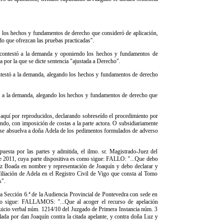
 los hechos y fundamentos de derecho que consideró de aplicación,
ado que ofrezcan las pruebas practicadas".
 contestó a la demanda y oponiendo los hechos y fundamentos de
a por la que se dicte sentencia "ajustada a Derecho".
testó a la demanda, alegando los hechos y fundamentos de derecho
ó a la demanda, alegando los hechos y fundamentos de derecho que
n aquí por reproducidos, declarando sobreseído el procedimiento por
ndo, con imposición de costas a la parte actora. O subsidiariamente
, y se absuelva a doña Adela de los pedimentos formulados de adverso
esta por las partes y admitida, el ilmo. sr. Magistrado-Juez del
de 2011, cuya parte dispositiva es como sigue: FALLO: "...Que debo
ez Boada en nombre y representación de Joaquín y debo declarar y
 filiación de Adela en el Registro Civil de Vigo que consta al Tomo
s".
a Sección 6.ª de la Audiencia Provincial de Pontevedra con sede en
mo sigue: FALLAMOS: "...Que al acoger el recurso de apelación
juicio verbal núm. 1214/10 del Juzgado de Primera Instancia núm. 3
da por dan Joaquín contra la citada apelante, y contra doña Luz y