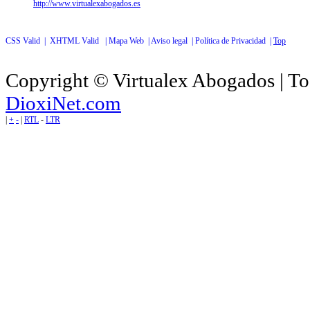
http://www.virtualexabogados.es
CSS Valid |
XHTML Valid |
Mapa Web |
Aviso legal |
Política de Privacidad |
Top
Copyright © Virtualex Abogados | To
DioxiNet.com
|
+
-
|
RTL
-
LTR