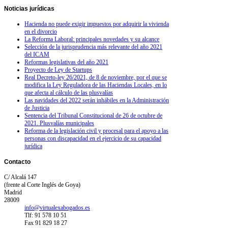
Noticias
jurídicas
Hacienda no puede exigir impuestos por adquirir la vivienda
en el divorcio
La Reforma Laboral: principales novedades y su alcance
Selección de la jurisprudencia más relevante del año 2021
del ICAM
Reformas legislativas del año 2021
Proyecto de Ley de Startups
Real Decreto-ley 26/2021, de 8 de noviembre, por el que se
modifica la Ley Reguladora de las Haciendas Locales, en lo
que afecta al cálculo de las plusvalías
Las navidades del 2022 serán inhábiles en la Administración
de Justicia
Sentencia del Tribunal Constitucional de 26 de octubre de
2021. Plusvalías municipales
Reforma de la legislación civil y procesal para el apoyo a las
personas con discapacidad en el ejercicio de su capacidad
jurídica
Contacto
C/ Alcalá 147
(frente al Corte Inglés de Goya)
Madrid
28009
info@virtualexabogados.es
Tlf: 91 578 10 51
Fax 91 829 18 27