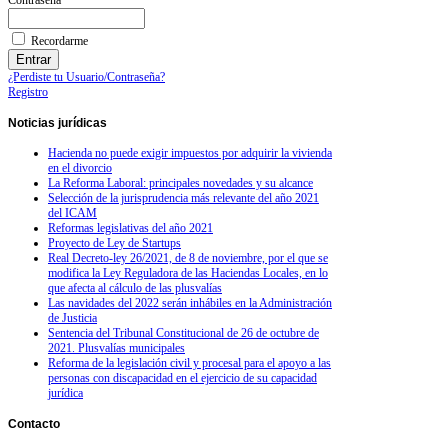
Contraseña
Recordarme
¿Perdiste tu Usuario/Contraseña?
Registro
Noticias
jurídicas
Hacienda no puede exigir impuestos por adquirir la vivienda
en el divorcio
La Reforma Laboral: principales novedades y su alcance
Selección de la jurisprudencia más relevante del año 2021
del ICAM
Reformas legislativas del año 2021
Proyecto de Ley de Startups
Real Decreto-ley 26/2021, de 8 de noviembre, por el que se
modifica la Ley Reguladora de las Haciendas Locales, en lo
que afecta al cálculo de las plusvalías
Las navidades del 2022 serán inhábiles en la Administración
de Justicia
Sentencia del Tribunal Constitucional de 26 de octubre de
2021. Plusvalías municipales
Reforma de la legislación civil y procesal para el apoyo a las
personas con discapacidad en el ejercicio de su capacidad
jurídica
Contacto