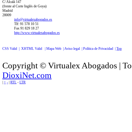
C/ Alcalá 147
(frente al Corte Inglés de Goya)
Madrid
28009
info@virtualexabogados.es
Tlf: 91 578 10 51
Fax 91 829 18 27
http://www.virtualexabogados.es
CSS Valid |
XHTML Valid |
Mapa Web |
Aviso legal |
Política de Privacidad |
Top
Copyright © Virtualex Abogados | To
DioxiNet.com
|
+
-
|
RTL
-
LTR