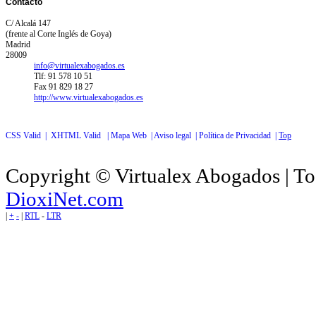
Contacto
C/ Alcalá 147
(frente al Corte Inglés de Goya)
Madrid
28009
info@virtualexabogados.es
Tlf: 91 578 10 51
Fax 91 829 18 27
http://www.virtualexabogados.es
CSS Valid |
XHTML Valid |
Mapa Web |
Aviso legal |
Política de Privacidad |
Top
Copyright © Virtualex Abogados | To
DioxiNet.com
|
+
-
|
RTL
-
LTR