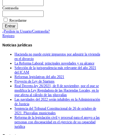
Contraseña
Recordarme
¿Perdiste tu Usuario/Contraseña?
Registro
Noticias
jurídicas
Hacienda no puede exigir impuestos por adquirir la vivienda
en el divorcio
La Reforma Laboral: principales novedades y su alcance
Selección de la jurisprudencia más relevante del año 2021
del ICAM
Reformas legislativas del año 2021
Proyecto de Ley de Startups
Real Decreto-ley 26/2021, de 8 de noviembre, por el que se
modifica la Ley Reguladora de las Haciendas Locales, en lo
que afecta al cálculo de las plusvalías
Las navidades del 2022 serán inhábiles en la Administración
de Justicia
Sentencia del Tribunal Constitucional de 26 de octubre de
2021. Plusvalías municipales
Reforma de la legislación civil y procesal para el apoyo a las
personas con discapacidad en el ejercicio de su capacidad
jurídica