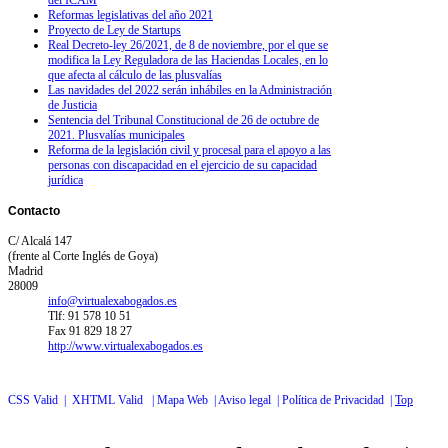
Reformas legislativas del año 2021
Proyecto de Ley de Startups
Real Decreto-ley 26/2021, de 8 de noviembre, por el que se
modifica la Ley Reguladora de las Haciendas Locales, en lo
que afecta al cálculo de las plusvalías
Las navidades del 2022 serán inhábiles en la Administración
de Justicia
Sentencia del Tribunal Constitucional de 26 de octubre de
2021. Plusvalías municipales
Reforma de la legislación civil y procesal para el apoyo a las
personas con discapacidad en el ejercicio de su capacidad
jurídica
Contacto
C/ Alcalá 147
(frente al Corte Inglés de Goya)
Madrid
28009
info@virtualexabogados.es
Tlf: 91 578 10 51
Fax 91 829 18 27
http://www.virtualexabogados.es
CSS Valid |
XHTML Valid |
Mapa Web |
Aviso legal |
Política de Privacidad |
Top