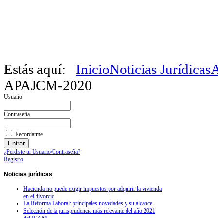
Estás aquí:
Inicio
Noticias Jurídicas
A
APAJCM-2020
Usuario
Contraseña
Recordarme
¿Perdiste tu Usuario/Contraseña?
Registro
Noticias
jurídicas
Hacienda no puede exigir impuestos por adquirir la vivienda
en el divorcio
La Reforma Laboral: principales novedades y su alcance
Selección de la jurisprudencia más relevante del año 2021
del ICAM