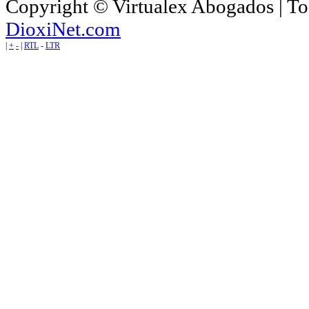
Copyright © Virtualex Abogados | To
DioxiNet.com
|
+
-
|
RTL
-
LTR