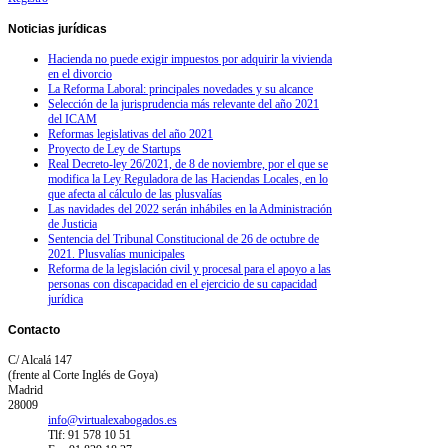
Noticias
jurídicas
Hacienda no puede exigir impuestos por adquirir la vivienda
en el divorcio
La Reforma Laboral: principales novedades y su alcance
Selección de la jurisprudencia más relevante del año 2021
del ICAM
Reformas legislativas del año 2021
Proyecto de Ley de Startups
Real Decreto-ley 26/2021, de 8 de noviembre, por el que se
modifica la Ley Reguladora de las Haciendas Locales, en lo
que afecta al cálculo de las plusvalías
Las navidades del 2022 serán inhábiles en la Administración
de Justicia
Sentencia del Tribunal Constitucional de 26 de octubre de
2021. Plusvalías municipales
Reforma de la legislación civil y procesal para el apoyo a las
personas con discapacidad en el ejercicio de su capacidad
jurídica
Contacto
C/ Alcalá 147
(frente al Corte Inglés de Goya)
Madrid
28009
info@virtualexabogados.es
Tlf: 91 578 10 51