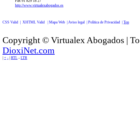
Fax 91 829 18 27
http://www.virtualexabogados.es
CSS Valid |
XHTML Valid |
Mapa Web |
Aviso legal |
Política de Privacidad |
Top
Copyright © Virtualex Abogados | To
DioxiNet.com
|
+
-
|
RTL
-
LTR