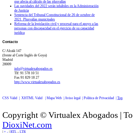
que afecta al cálculo de las plusvalías
Las navidades del 2022 serán inhábiles en la Administración
de Justicia
Sentencia del Tribunal Constitucional de 26 de octubre de
2021. Plusvalías municipales
Reforma de la legislación civil y procesal para el apoyo a las
personas con discapacidad en el ejercicio de su capacidad
jurídica
Contacto
C/ Alcalá 147
(frente al Corte Inglés de Goya)
Madrid
28009
info@virtualexabogados.es
Tlf: 91 578 10 51
Fax 91 829 18 27
http://www.virtualexabogados.es
CSS Valid |
XHTML Valid |
Mapa Web |
Aviso legal |
Política de Privacidad |
Top
Copyright © Virtualex Abogados | To
DioxiNet.com
|
+
-
|
RTL
-
LTR