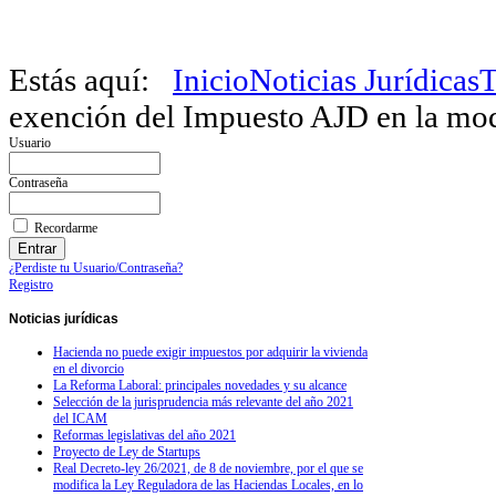
Estás aquí:
Inicio
Noticias Jurídicas
T
exención del Impuesto AJD en la modi
Usuario
Contraseña
Recordarme
¿Perdiste tu Usuario/Contraseña?
Registro
Noticias
jurídicas
Hacienda no puede exigir impuestos por adquirir la vivienda
en el divorcio
La Reforma Laboral: principales novedades y su alcance
Selección de la jurisprudencia más relevante del año 2021
del ICAM
Reformas legislativas del año 2021
Proyecto de Ley de Startups
Real Decreto-ley 26/2021, de 8 de noviembre, por el que se
modifica la Ley Reguladora de las Haciendas Locales, en lo