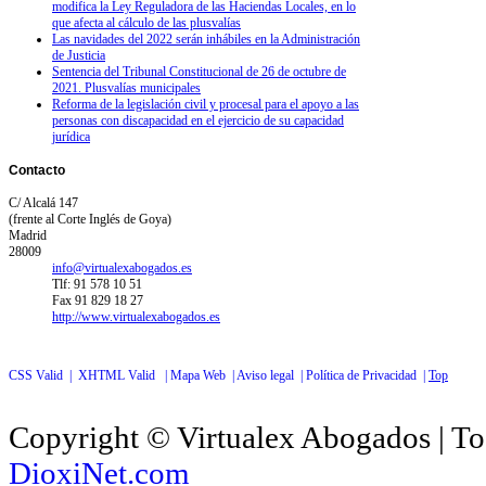
modifica la Ley Reguladora de las Haciendas Locales, en lo
que afecta al cálculo de las plusvalías
Las navidades del 2022 serán inhábiles en la Administración
de Justicia
Sentencia del Tribunal Constitucional de 26 de octubre de
2021. Plusvalías municipales
Reforma de la legislación civil y procesal para el apoyo a las
personas con discapacidad en el ejercicio de su capacidad
jurídica
Contacto
C/ Alcalá 147
(frente al Corte Inglés de Goya)
Madrid
28009
info@virtualexabogados.es
Tlf: 91 578 10 51
Fax 91 829 18 27
http://www.virtualexabogados.es
CSS Valid |
XHTML Valid |
Mapa Web |
Aviso legal |
Política de Privacidad |
Top
Copyright © Virtualex Abogados | To
DioxiNet.com