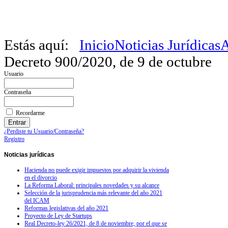
Estás aquí:
Inicio
Noticias Jurídicas
A
Decreto 900/2020, de 9 de octubre
Usuario
Contraseña
Recordarme
¿Perdiste tu Usuario/Contraseña?
Registro
Noticias
jurídicas
Hacienda no puede exigir impuestos por adquirir la vivienda
en el divorcio
La Reforma Laboral: principales novedades y su alcance
Selección de la jurisprudencia más relevante del año 2021
del ICAM
Reformas legislativas del año 2021
Proyecto de Ley de Startups
Real Decreto-ley 26/2021, de 8 de noviembre, por el que se