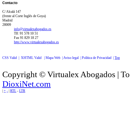
Contacto
C/ Alcalá 147
(frente al Corte Inglés de Goya)
Madrid
28009
info@virtualexabogados.es
Tlf: 91 578 10 51
Fax 91 829 18 27
http://www.virtualexabogados.es
CSS Valid |
XHTML Valid |
Mapa Web |
Aviso legal |
Política de Privacidad |
Top
Copyright © Virtualex Abogados | To
DioxiNet.com
|
+
-
|
RTL
-
LTR