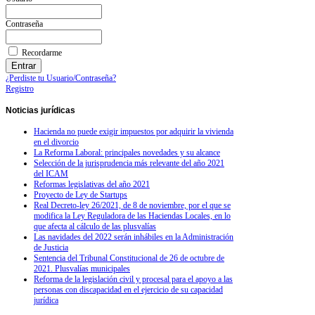
Contraseña
Recordarme
¿Perdiste tu Usuario/Contraseña?
Registro
Noticias
jurídicas
Hacienda no puede exigir impuestos por adquirir la vivienda
en el divorcio
La Reforma Laboral: principales novedades y su alcance
Selección de la jurisprudencia más relevante del año 2021
del ICAM
Reformas legislativas del año 2021
Proyecto de Ley de Startups
Real Decreto-ley 26/2021, de 8 de noviembre, por el que se
modifica la Ley Reguladora de las Haciendas Locales, en lo
que afecta al cálculo de las plusvalías
Las navidades del 2022 serán inhábiles en la Administración
de Justicia
Sentencia del Tribunal Constitucional de 26 de octubre de
2021. Plusvalías municipales
Reforma de la legislación civil y procesal para el apoyo a las
personas con discapacidad en el ejercicio de su capacidad
jurídica