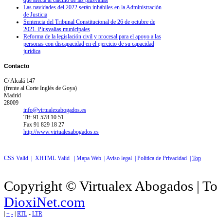
Las navidades del 2022 serán inhábiles en la Administración
de Justicia
Sentencia del Tribunal Constitucional de 26 de octubre de
2021. Plusvalías municipales
Reforma de la legislación civil y procesal para el apoyo a las
personas con discapacidad en el ejercicio de su capacidad
jurídica
Contacto
C/ Alcalá 147
(frente al Corte Inglés de Goya)
Madrid
28009
info@virtualexabogados.es
Tlf: 91 578 10 51
Fax 91 829 18 27
http://www.virtualexabogados.es
CSS Valid |
XHTML Valid |
Mapa Web |
Aviso legal |
Política de Privacidad |
Top
Copyright © Virtualex Abogados | To
DioxiNet.com
|
+
-
|
RTL
-
LTR