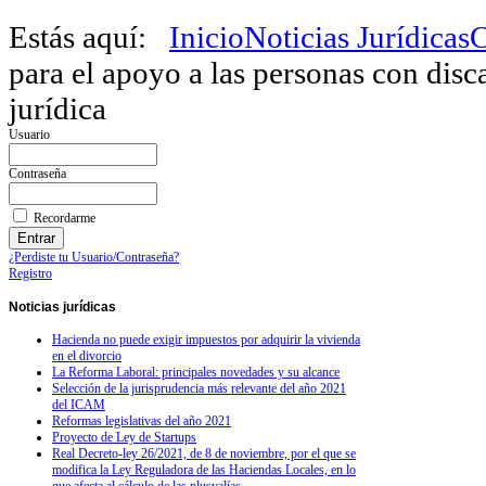
Estás aquí:
Inicio
Noticias Jurídicas
C
para el apoyo a las personas con disc
jurídica
Usuario
Contraseña
Recordarme
¿Perdiste tu Usuario/Contraseña?
Registro
Noticias
jurídicas
Hacienda no puede exigir impuestos por adquirir la vivienda
en el divorcio
La Reforma Laboral: principales novedades y su alcance
Selección de la jurisprudencia más relevante del año 2021
del ICAM
Reformas legislativas del año 2021
Proyecto de Ley de Startups
Real Decreto-ley 26/2021, de 8 de noviembre, por el que se
modifica la Ley Reguladora de las Haciendas Locales, en lo
que afecta al cálculo de las plusvalías