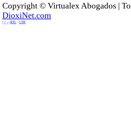
Copyright © Virtualex Abogados | To
DioxiNet.com
|
+
-
|
RTL
-
LTR