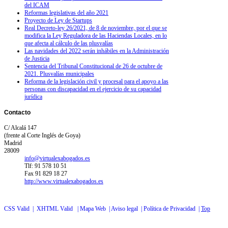
del ICAM
Reformas legislativas del año 2021
Proyecto de Ley de Startups
Real Decreto-ley 26/2021, de 8 de noviembre, por el que se
modifica la Ley Reguladora de las Haciendas Locales, en lo
que afecta al cálculo de las plusvalías
Las navidades del 2022 serán inhábiles en la Administración
de Justicia
Sentencia del Tribunal Constitucional de 26 de octubre de
2021. Plusvalías municipales
Reforma de la legislación civil y procesal para el apoyo a las
personas con discapacidad en el ejercicio de su capacidad
jurídica
Contacto
C/ Alcalá 147
(frente al Corte Inglés de Goya)
Madrid
28009
info@virtualexabogados.es
Tlf: 91 578 10 51
Fax 91 829 18 27
http://www.virtualexabogados.es
CSS Valid |
XHTML Valid |
Mapa Web |
Aviso legal |
Política de Privacidad |
Top