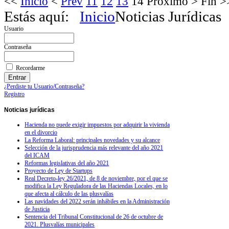
<<
Inicio
<
Prev
11
12
13
14
Próximo
>
Fin
>
Estás aquí:
Inicio
Noticias Jurídicas
Usuario
Contraseña
Recordarme
¿Perdiste tu Usuario/Contraseña?
Registro
Noticias
jurídicas
Hacienda no puede exigir impuestos por adquirir la vivienda
en el divorcio
La Reforma Laboral: principales novedades y su alcance
Selección de la jurisprudencia más relevante del año 2021
del ICAM
Reformas legislativas del año 2021
Proyecto de Ley de Startups
Real Decreto-ley 26/2021, de 8 de noviembre, por el que se
modifica la Ley Reguladora de las Haciendas Locales, en lo
que afecta al cálculo de las plusvalías
Las navidades del 2022 serán inhábiles en la Administración
de Justicia
Sentencia del Tribunal Constitucional de 26 de octubre de
2021. Plusvalías municipales