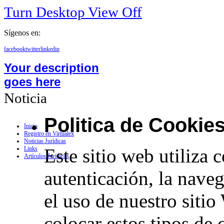
Turn Desktop View Off
Sígenos en:
facebook
twitter
linkedin
Your description
goes here
Noticia
Politica de Cookie
Inicio
Registro en Virtualex
Noticias Jurídicas
Este sitio web utiliza 
Links
Artículos Jurídicos
autenticación, la nave
el uso de nuestro siti
colocar estos tipos de 