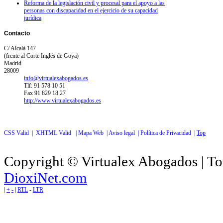
Reforma de la legislación civil y procesal para el apoyo a las
personas con discapacidad en el ejercicio de su capacidad
jurídica
Contacto
C/ Alcalá 147
(frente al Corte Inglés de Goya)
Madrid
28009
info@virtualexabogados.es
Tlf: 91 578 10 51
Fax 91 829 18 27
http://www.virtualexabogados.es
CSS Valid |
XHTML Valid |
Mapa Web |
Aviso legal |
Política de Privacidad |
Top
Copyright © Virtualex Abogados | To
DioxiNet.com
|
+
-
|
RTL
-
LTR