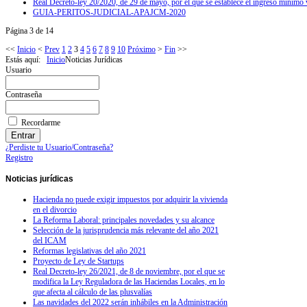
Real Decreto-ley 20/2020, de 29 de mayo, por el que se establece el ingreso mínimo v
GUIA-PERITOS-JUDICIAL-APAJCM-2020
Página 3 de 14
<<
Inicio
<
Prev
1
2
3
4
5
6
7
8
9
10
Próximo
>
Fin
>>
Estás aquí:
Inicio
Noticias Jurídicas
Usuario
Contraseña
Recordarme
¿Perdiste tu Usuario/Contraseña?
Registro
Noticias
jurídicas
Hacienda no puede exigir impuestos por adquirir la vivienda
en el divorcio
La Reforma Laboral: principales novedades y su alcance
Selección de la jurisprudencia más relevante del año 2021
del ICAM
Reformas legislativas del año 2021
Proyecto de Ley de Startups
Real Decreto-ley 26/2021, de 8 de noviembre, por el que se
modifica la Ley Reguladora de las Haciendas Locales, en lo
que afecta al cálculo de las plusvalías
Las navidades del 2022 serán inhábiles en la Administración