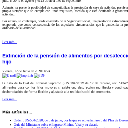
julio, el 50 % en agosto y el 25 % en el mes de septiembre.
Además, se prevé la posibilidad de compatibilizar la prestación de cese de actividad previst
propia siempre que se cumpla con unos requisitos, medida que está destinada a garantiz
actividad.
Por último, se contempla, desde el ámbito de la Seguridad Social, una prestación extraordinar
temporada que como consecuencia de las especiales circunstancias que la pandemia ha prov
ordinario de su actividad.
Leer más...
Extinción de la pensión de alimentos por desafecció
hijo
Viernes, 12 de Junio de 2020 06:24
La Sala de lo Civil del Tribunal Supremo (STS 104/2019 de 19 de febrero, rec. 1434/2
alimentos para con los hijos mayores si existe una desafección manifiesta y continuad
desheredación de forma flexible y ajustada a la realidad social del momento.
Leer más...
Más artículos...
Orden JUS/504/2020, de 5 de junio, por la que se activa la Fase 3 del Plan de Deses
Guía del Ministerio sobre el Ingreso Mínimo Vital y su cláculo