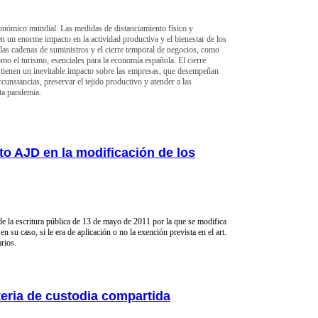
onómico mundial. Las medidas de distanciamiento físico y
nen un enorme impacto en la actividad productiva y el bienestar de los
a las cadenas de suministros y el cierre temporal de negocios, como
o el turismo, esenciales para la economía española. El cierre
os tienen un inevitable impacto sobre las empresas, que desempeñan
rcunstancias, preservar el tejido productivo y atender a las
sta pandemia.
sto AJD en la modificación de los
e la escritura pública de 13 de mayo de 2011 por la que se modifica
en su caso, si le era de aplicación o no la exención prevista en el art.
rios.
teria de custodia compartida