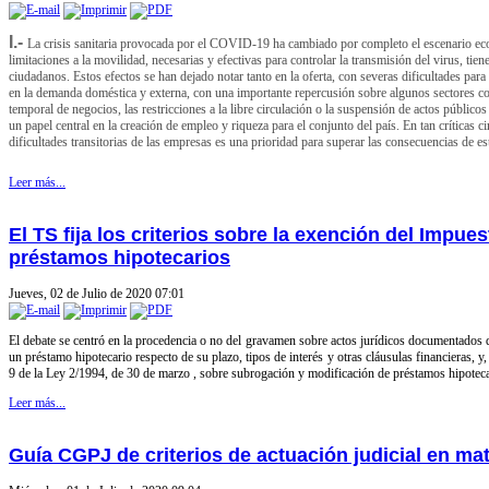
I.-
La crisis sanitaria provocada por el COVID-19 ha cambiado por completo el escenario ec
limitaciones a la movilidad, necesarias y efectivas para controlar la transmisión del virus, tie
ciudadanos. Estos efectos se han dejado notar tanto en la oferta, con severas dificultades par
en la demanda doméstica y externa, con una importante repercusión sobre algunos sectores com
temporal de negocios, las restricciones a la libre circulación o la suspensión de actos públic
un papel central en la creación de empleo y riqueza para el conjunto del país. En tan críticas ci
dificultades transitorias de las empresas es una prioridad para superar las consecuencias de e
Leer más...
El TS fija los criterios sobre la exención del Impue
préstamos hipotecarios
Jueves, 02 de Julio de 2020 07:01
El debate se centró en la procedencia o no del gravamen sobre actos jurídicos documentados d
un préstamo hipotecario respecto de su plazo, tipos de interés y otras cláusulas financieras, y, 
9 de la Ley 2/1994, de 30 de marzo , sobre subrogación y modificación de préstamos hipoteca
Leer más...
Guía CGPJ de criterios de actuación judicial en ma