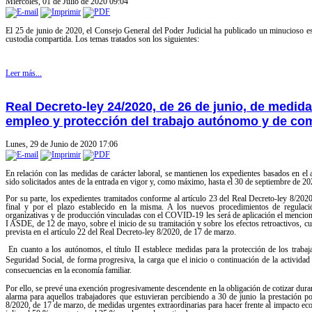
Miércoles, 01 de Julio de 2020 09:04
El 25 de junio de 2020, el Consejo General del Poder Judicial ha publicado un minucioso est
custodia compartida. Los temas tratados son los siguientes:
Leer más...
Real Decreto-ley 24/2020, de 26 de junio, de medida
empleo y protección del trabajo autónomo y de comp
Lunes, 29 de Junio de 2020 17:06
En relación con las medidas de carácter laboral, se mantienen los expedientes basados en el
sido solicitados antes de la entrada en vigor y, como máximo, hasta el 30 de septiembre de 20
Por su parte, los expedientes tramitados conforme al artículo 23 del Real Decreto-ley 8/20
final y por el plazo establecido en la misma. A los nuevos procedimientos de regulac
organizativas y de producción vinculadas con el COVID-19 les será de aplicación el mencionad
I ASDE, de 12 de mayo, sobre el inicio de su tramitación y sobre los efectos retroactivos,
prevista en el artículo 22 del Real Decreto-ley 8/2020, de 17 de marzo.
En cuanto a los autónomos, el título II establece medidas para la protección de los traba
Seguridad Social, de forma progresiva, la carga que el inicio o continuación de la activida
consecuencias en la economía familiar.
Por ello, se prevé una exención progresivamente descendente en la obligación de cotizar duran
alarma para aquellos trabajadores que estuvieran percibiendo a 30 de junio la prestación po
8/2020, de 17 de marzo, de medidas urgentes extraordinarias para hacer frente al impacto 