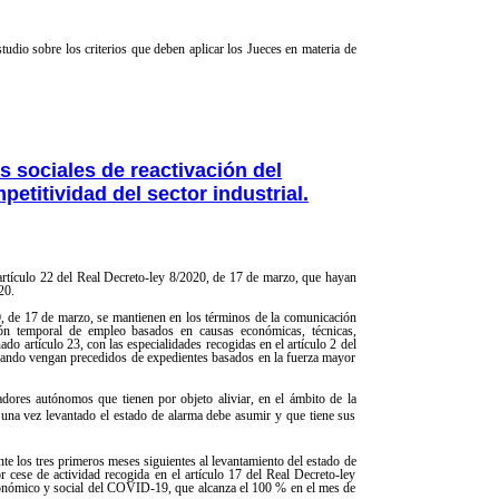
udio sobre los criterios que deben aplicar los Jueces en materia de
s sociales de reactivación del
etitividad del sector industrial.
 artículo 22 del Real Decreto-ley 8/2020, de 17 de marzo, que hayan
20.
20, de 17 de marzo, se mantienen en los términos de la comunicación
ión temporal de empleo basados en causas económicas, técnicas,
o artículo 23, con las especialidades recogidas en el artículo 2 del
 cuando vengan precedidos de expedientes basados en la fuerza mayor
jadores autónomos que tienen por objeto aliviar, en el ámbito de la
d una vez levantado el estado de alarma debe asumir y que tiene sus
te los tres primeros meses siguientes al levantamiento del estado de
r cese de actividad recogida en el artículo 17 del Real Decreto-ley
económico y social del COVID-19, que alcanza el 100 % en el mes de