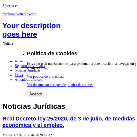
Sígenos en:
facebook
twitter
linkedin
Your description
goes here
Noticia
Politica de Cookies
Inicio
Este sitio web utiliza cookies para gestionar la autenticación, la navegación
Registro en Virtualex
su dispositivo.
Noticias Jurídicas
Links
Ver politica de privacidad
Artículos Jurídicos
Ver documento europeo de politica de cookies
Acepto
Noticias Jurídicas
Real Decreto-ley 25/2020, de 3 de julio, de medidas
económica y el empleo.
Martes, 07 de Julio de 2020 17:12