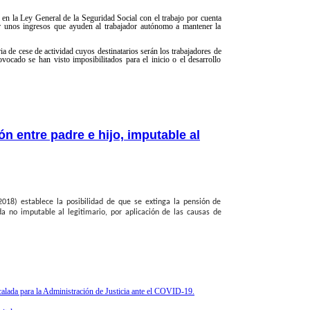
a en la Ley General de la Seguridad Social con el trabajo por cuenta
ar unos ingresos que ayuden al trabajador autónomo a mantener la
ia de cese de actividad cuyos destinatarios serán los trabajadores de
ocado se han visto imposibilitados para el inicio o el desarrollo
n entre padre e hijo, imputable al
018) establece la posibilidad de que se extinga la pensión de
a no imputable al legitimario, por aplicación de las causas de
calada para la Administración de Justicia ante el COVID-19.