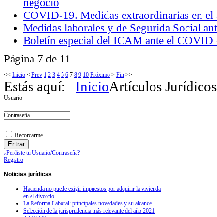
negocio
COVID-19. Medidas extraordinarias en el 
Medidas laborales y de Segurida Social a
Boletín especial del ICAM ante el COVID 
Página 7 de 11
<<
Inicio
<
Prev
1
2
3
4
5
6
7
8
9
10
Próximo
>
Fin
>>
Estás aquí:
Inicio
Artículos Jurídicos
Usuario
Contraseña
Recordarme
¿Perdiste tu Usuario/Contraseña?
Registro
Noticias
jurídicas
Hacienda no puede exigir impuestos por adquirir la vivienda
en el divorcio
La Reforma Laboral: principales novedades y su alcance
Selección de la jurisprudencia más relevante del año 2021