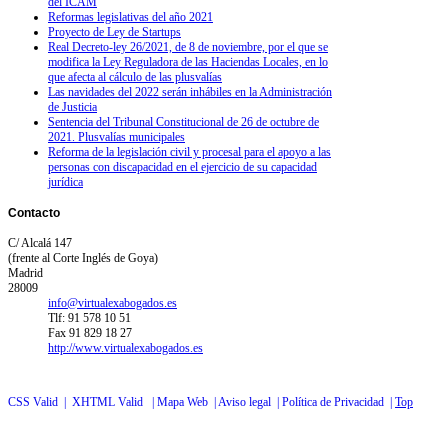
del ICAM
Reformas legislativas del año 2021
Proyecto de Ley de Startups
Real Decreto-ley 26/2021, de 8 de noviembre, por el que se
modifica la Ley Reguladora de las Haciendas Locales, en lo
que afecta al cálculo de las plusvalías
Las navidades del 2022 serán inhábiles en la Administración
de Justicia
Sentencia del Tribunal Constitucional de 26 de octubre de
2021. Plusvalías municipales
Reforma de la legislación civil y procesal para el apoyo a las
personas con discapacidad en el ejercicio de su capacidad
jurídica
Contacto
C/ Alcalá 147
(frente al Corte Inglés de Goya)
Madrid
28009
info@virtualexabogados.es
Tlf: 91 578 10 51
Fax 91 829 18 27
http://www.virtualexabogados.es
CSS Valid |
XHTML Valid |
Mapa Web |
Aviso legal |
Política de Privacidad |
Top