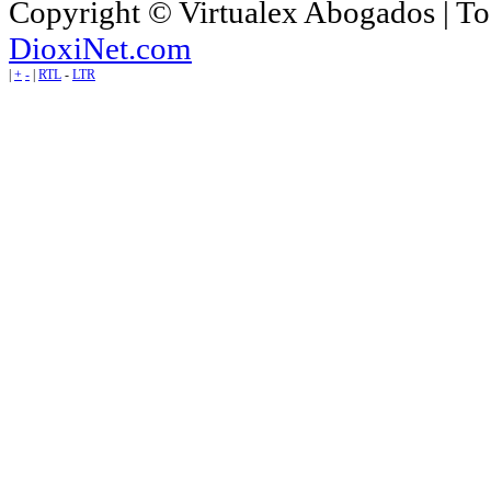
Copyright © Virtualex Abogados | To
DioxiNet.com
|
+
-
|
RTL
-
LTR