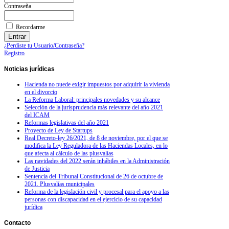
Contraseña
Recordarme
¿Perdiste tu Usuario/Contraseña?
Registro
Noticias
jurídicas
Hacienda no puede exigir impuestos por adquirir la vivienda
en el divorcio
La Reforma Laboral: principales novedades y su alcance
Selección de la jurisprudencia más relevante del año 2021
del ICAM
Reformas legislativas del año 2021
Proyecto de Ley de Startups
Real Decreto-ley 26/2021, de 8 de noviembre, por el que se
modifica la Ley Reguladora de las Haciendas Locales, en lo
que afecta al cálculo de las plusvalías
Las navidades del 2022 serán inhábiles en la Administración
de Justicia
Sentencia del Tribunal Constitucional de 26 de octubre de
2021. Plusvalías municipales
Reforma de la legislación civil y procesal para el apoyo a las
personas con discapacidad en el ejercicio de su capacidad
jurídica
Contacto