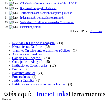
15
Cálculo de indemnzación por despido laboral CGPJ
16
Registro de impagados judiciales
17
Verificación comunicaciones órganos judiciales
18
Indemnización por accidente circulación
19
Vademécun Condiciones Generales Contratación
20
Estadística judicial
<<
Inicio
<
Prev
1
2
Próximo
Revistas On Line de la abogacía
(13)
Herramientas On Line
(23)
Tramites On Line ante organismos públicos
(17)
Asociaciones Jurídicas
(5)
Colegios de Abogados
(73)
Consejo de la Abogacía
(5)
Instituciones Comunitarias
(17)
Prensa
(16)
Boletines oficiles
(24)
Procuradores
(1)
Justicia Gratuíta
(1)
Instituciones relacionadas con la Justicia
(1)
Estás aquí:
Inicio
Links
Herramienta
Usuario