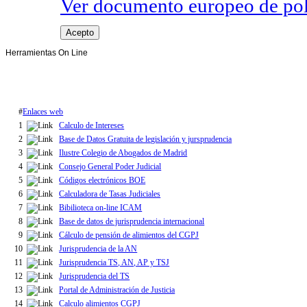
Ver documento europeo de poli
Acepto
Herramientas On Line
#
Enlaces web
1
Calculo de Intereses
2
Base de Datos Gratuita de legislación y jursprudencia
3
Ilustre Colegio de Abogados de Madrid
4
Consejo General Poder Judicial
5
Códigos electrónicos BOE
6
Calculadora de Tasas Judiciales
7
Bibilioteca on-line ICAM
8
Base de datos de jurisprudencia internacional
9
Cálculo de pensión de alimientos del CGPJ
10
Jurisprudencia de la AN
11
Jurisprudencia TS, AN, AP y TSJ
12
Jurisprudencia del TS
13
Portal de Administración de Justicia
14
Calculo alimientos CGPJ