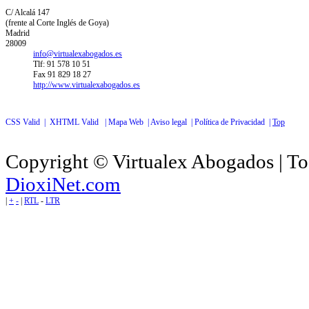
C/ Alcalá 147
(frente al Corte Inglés de Goya)
Madrid
28009
info@virtualexabogados.es
Tlf: 91 578 10 51
Fax 91 829 18 27
http://www.virtualexabogados.es
CSS Valid |
XHTML Valid |
Mapa Web |
Aviso legal |
Política de Privacidad |
Top
Copyright © Virtualex Abogados | To
DioxiNet.com
|
+
-
|
RTL
-
LTR