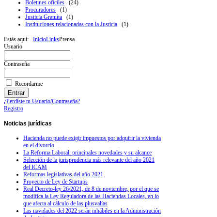
Boletines oficiles
(24)
Procuradores
(1)
Justicia Gratuíta
(1)
Instituciones relacionadas con la Justicia
(1)
Estás aquí:
Inicio
Links
Prensa
Usuario
Contraseña
Recordarme
¿Perdiste tu Usuario/Contraseña?
Registro
Noticias
jurídicas
Hacienda no puede exigir impuestos por adquirir la vivienda
en el divorcio
La Reforma Laboral: principales novedades y su alcance
Selección de la jurisprudencia más relevante del año 2021
del ICAM
Reformas legislativas del año 2021
Proyecto de Ley de Startups
Real Decreto-ley 26/2021, de 8 de noviembre, por el que se
modifica la Ley Reguladora de las Haciendas Locales, en lo
que afecta al cálculo de las plusvalías
Las navidades del 2022 serán inhábiles en la Administración