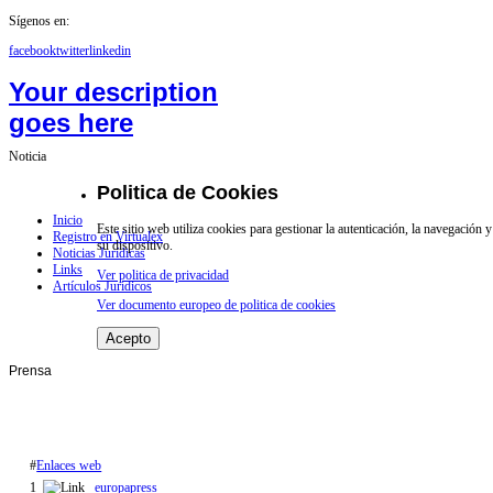
Sígenos en:
facebook
twitter
linkedin
Your description
goes here
Noticia
Politica de Cookies
Inicio
Este sitio web utiliza cookies para gestionar la autenticación, la navegación
Registro en Virtualex
su dispositivo.
Noticias Jurídicas
Links
Ver politica de privacidad
Artículos Jurídicos
Ver documento europeo de politica de cookies
Acepto
Prensa
#
Enlaces web
1
europapress