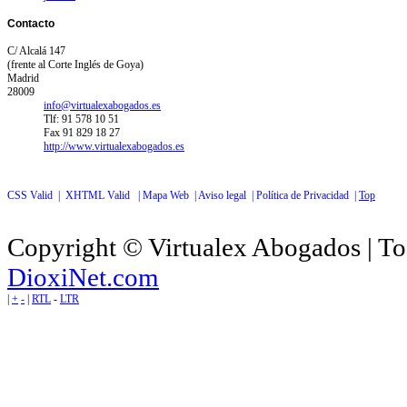
Contacto
C/ Alcalá 147
(frente al Corte Inglés de Goya)
Madrid
28009
info@virtualexabogados.es
Tlf: 91 578 10 51
Fax 91 829 18 27
http://www.virtualexabogados.es
CSS Valid |
XHTML Valid |
Mapa Web |
Aviso legal |
Política de Privacidad |
Top
Copyright © Virtualex Abogados | To
DioxiNet.com
|
+
-
|
RTL
-
LTR