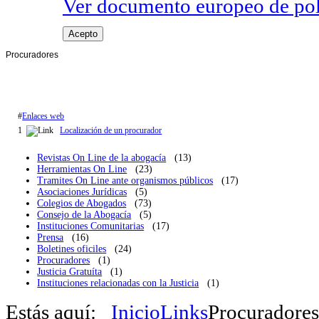
Ver documento europeo de poli
Acepto
Procuradores
#
Enlaces web
1
Localización de un procurador
Revistas On Line de la abogacía
(13)
Herramientas On Line
(23)
Tramites On Line ante organismos públicos
(17)
Asociaciones Jurídicas
(5)
Colegios de Abogados
(73)
Consejo de la Abogacía
(5)
Instituciones Comunitarias
(17)
Prensa
(16)
Boletines oficiles
(24)
Procuradores
(1)
Justicia Gratuíta
(1)
Instituciones relacionadas con la Justicia
(1)
Estás aquí:
Inicio
Links
Procuradores