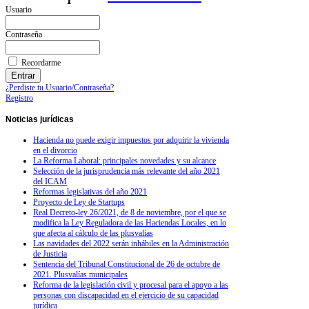
Usuario
Contraseña
Recordarme
¿Perdiste tu Usuario/Contraseña?
Registro
Noticias
jurídicas
Hacienda no puede exigir impuestos por adquirir la vivienda
en el divorcio
La Reforma Laboral: principales novedades y su alcance
Selección de la jurisprudencia más relevante del año 2021
del ICAM
Reformas legislativas del año 2021
Proyecto de Ley de Startups
Real Decreto-ley 26/2021, de 8 de noviembre, por el que se
modifica la Ley Reguladora de las Haciendas Locales, en lo
que afecta al cálculo de las plusvalías
Las navidades del 2022 serán inhábiles en la Administración
de Justicia
Sentencia del Tribunal Constitucional de 26 de octubre de
2021. Plusvalías municipales
Reforma de la legislación civil y procesal para el apoyo a las
personas con discapacidad en el ejercicio de su capacidad
jurídica