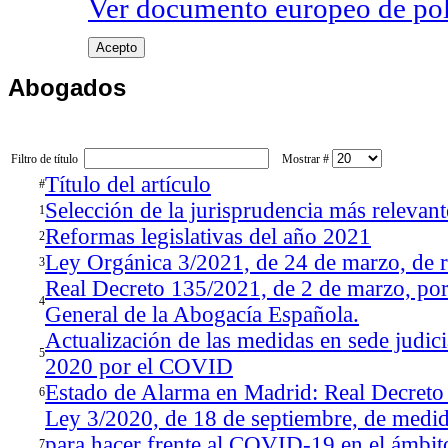
Ver documento europeo de poli
Acepto
Abogados
Filtro de título
Mostrar #
Título del artículo
#
Selección de la jurisprudencia más releva
1
Reformas legislativas del año 2021
2
Ley Orgánica 3/2021, de 24 de marzo, de re
3
Real Decreto 135/2021, de 2 de marzo, por 
4
General de la Abogacía Española.
Actualización de las medidas en sede judic
5
2020 por el COVID
Estado de Alarma en Madrid: Real Decreto
6
Ley 3/2020, de 18 de septiembre, de medid
para hacer frente al COVID-19 en el ámbit
7