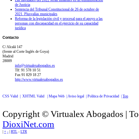
de Justicia
Sentencia del Tribunal Constitucional de 26 de octubre de
2021. Plusvalías municipales
Reforma de la legislación civil y procesal para el apoyo a las
personas con discapacidad en el ejercicio de su capacidad
jurídica
Contacto
C/ Alcalá 147
(frente al Corte Inglés de Goya)
Madrid
28009
info@virtualexabogados.es
Tlf: 91 578 10 51
Fax 91 829 18 27
http://www.virtualexabogados.es
CSS Valid |
XHTML Valid |
Mapa Web |
Aviso legal |
Política de Privacidad |
Top
Copyright © Virtualex Abogados | To
DioxiNet.com
|
+
-
|
RTL
-
LTR