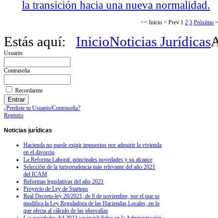
la transición hacia una nueva normalidad.
<<
Inicio
<
Prev
1
2
3
Próximo
Estás aquí:
Inicio
Noticias Jurídicas
A
Usuario
Contraseña
Recordarme
¿Perdiste tu Usuario/Contraseña?
Registro
Noticias
jurídicas
Hacienda no puede exigir impuestos por adquirir la vivienda
en el divorcio
La Reforma Laboral: principales novedades y su alcance
Selección de la jurisprudencia más relevante del año 2021
del ICAM
Reformas legislativas del año 2021
Proyecto de Ley de Startups
Real Decreto-ley 26/2021, de 8 de noviembre, por el que se
modifica la Ley Reguladora de las Haciendas Locales, en lo
que afecta al cálculo de las plusvalías
Las navidades del 2022 serán inhábiles en la Administración